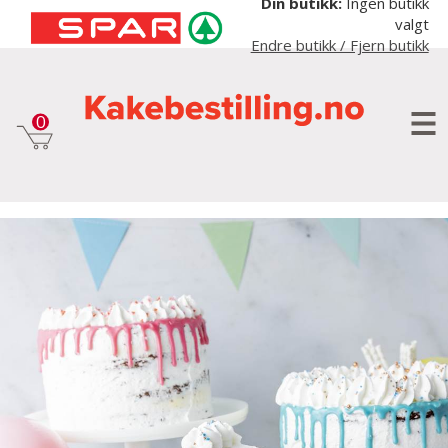
Din butikk:
Ingen butikk
valgt
Endre butikk / Fjern butikk
NAKED DRIP CAKE
Gå til hovedinnhold
Gå til meny
0
Men