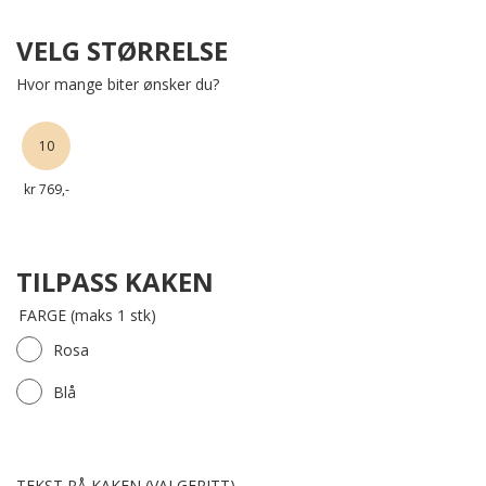
VELG STØRRELSE
Hvor mange biter ønsker du?
10
kr 769,-
TILPASS KAKEN
FARGE (maks 1 stk)
Rosa
Blå
TEKST PÅ KAKEN (VALGFRITT)